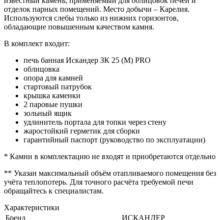
известный камень, применяемый для облицовок печей и
отделок парных помещений. Место добычи – Карелия.
Используются слебы только из нижних горизонтов,
обладающие повышенным качеством камня.
В комплект входит:
печь банная Искандер ЗК 25 (М) PRO
облицовка
опора для камней
стартовый патрубок
крышка каменки
2 паровые пушки
зольный ящик
удлинитель портала для топки через стену
жаростойкий герметик для сборки
гарантийный паспорт (руководство по эксплуатации)
* Камни в комплектацию не входят и приобретаются отдельно
** Указан максимальный объём отапливаемого помещения без
учёта теплопотерь. Для точного расчёта требуемой печи
обращайтесь к специалистам.
Характеристики
Бренд
ИСКАНДЕР