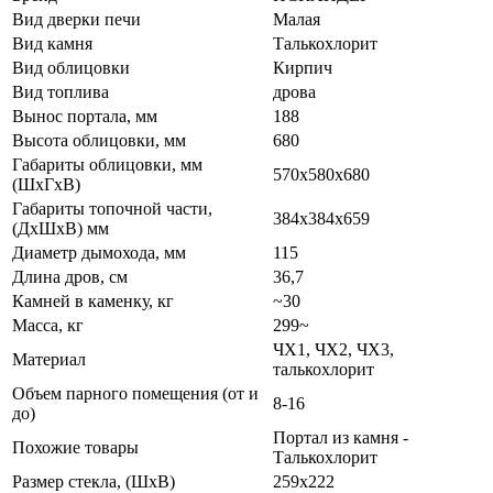
Вид дверки печи
Малая
Вид камня
Талькохлорит
Вид облицовки
Кирпич
Вид топлива
дрова
Вынос портала, мм
188
Высота облицовки, мм
680
Габариты облицовки, мм
570х580х680
(ШхГхВ)
Габариты топочной части,
384х384х659
(ДхШхВ) мм
Диаметр дымохода, мм
115
Длина дров, см
36,7
Камней в каменку, кг
~30
Масса, кг
299~
ЧХ1, ЧХ2, ЧХ3,
Материал
талькохлорит
Объем парного помещения (от и
8-16
до)
Портал из камня -
Похожие товары
Талькохлорит
Размер стекла, (ШхВ)
259х222