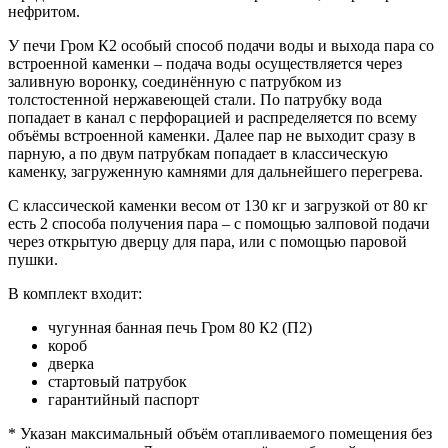
нефритом.
У печи Гром К2 особый способ подачи воды и выхода пара со
встроенной каменки – подача воды осуществляется через
заливную воронку, соединённую с патрубком из
толстостенной нержавеющей стали. По патрубку вода
попадает в канал с перфорацией и распределяется по всему
объёмы встроенной каменки. Далее пар не выходит сразу в
парную, а по двум патрубкам попадает в классическую
каменку, загруженную камнями для дальнейшего перегрева.
С классической каменки весом от 130 кг и загрузкой от 80 кг
есть 2 способа получения пара – с помощью залповой подачи
через открытую дверцу для пара, или с помощью паровой
пушки.
В комплект входит:
чугунная банная печь Гром 80 К2 (П2)
короб
дверка
стартовый патрубок
гарантийный паспорт
* Указан максимальный объём отапливаемого помещения без