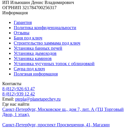
ИП Ильюшин Денис Владимирович
ОГРНИП 321784700256317
Информация
Гарантия
Политика конфиденциальности
Отзывы
Баня под ключ
Строительство хаммама под ключ
Установка банных печей
Установка дымоходов
Установка каминов
Установка чугунных топок с облицовкой
Сауна под ключ
Полезная информация
Контакты
8 (812) 926 63 47
8 (812) 939 12 42
Email:
ptepla@planetapechey.ru
Где нас найти
Санкт-Петербург, Московское ш., дом 7, лит. А (ТЦ Торговый
Двор, 1 этаж).
Санкт-Петербург, проспект Просвещения, 41, Магазин