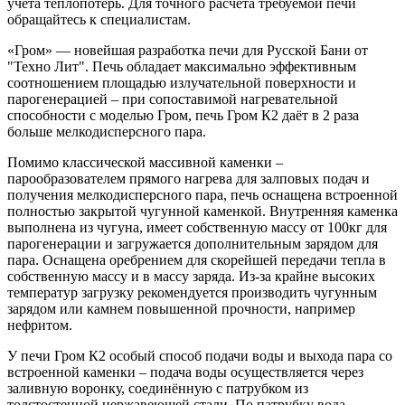
учёта теплопотерь. Для точного расчёта требуемой печи
обращайтесь к специалистам.
«Гром» — новейшая разработка печи для Русской Бани от
"Техно Лит". Печь обладает максимально эффективным
соотношением площадью излучательной поверхности и
парогенерацией – при сопоставимой нагревательной
способности с моделью Гром, печь Гром К2 даёт в 2 раза
больше мелкодисперсного пара.
Помимо классической массивной каменки –
парообразователем прямого нагрева для залповых подач и
получения мелкодисперсного пара, печь оснащена встроенной
полностью закрытой чугунной каменкой. Внутренняя каменка
выполнена из чугуна, имеет собственную массу от 100кг для
парогенерации и загружается дополнительным зарядом для
пара. Оснащена оребрением для скорейшей передачи тепла в
собственную массу и в массу заряда. Из-за крайне высоких
температур загрузку рекомендуется производить чугунным
зарядом или камнем повышенной прочности, например
нефритом.
У печи Гром К2 особый способ подачи воды и выхода пара со
встроенной каменки – подача воды осуществляется через
заливную воронку, соединённую с патрубком из
толстостенной нержавеющей стали. По патрубку вода