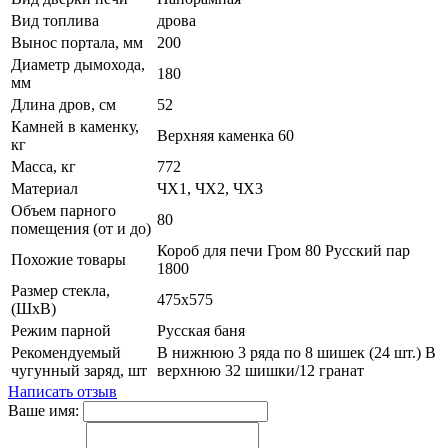
Вид топлива
дрова
Вынос портала, мм
200
Диаметр дымохода,
180
мм
Длина дров, см
52
Камней в каменку,
Верхняя каменка 60
кг
Масса, кг
772
Материал
ЧХ1, ЧХ2, ЧХ3
Объем парного
80
помещения (от и до)
Короб для печи Гром 80 Русский пар
Похожие товары
1800
Размер стекла,
475х575
(ШхВ)
Режим парной
Русская баня
Рекомендуемый
В нижнюю 3 ряда по 8 шишек (24 шт.) В
чугунный заряд, шт
верхнюю 32 шишки/12 гранат
Написать отзыв
Ваше имя: