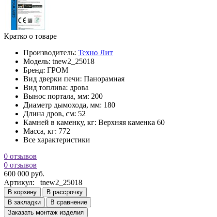
Кратко о товаре
Производитель:
Техно Лит
Модель:
tnew2_25018
Бренд:
ГРОМ
Вид дверки печи:
Панорамная
Вид топлива:
дрова
Вынос портала, мм:
200
Диаметр дымохода, мм:
180
Длина дров, см:
52
Камней в каменку, кг:
Верхняя каменка 60
Масса, кг:
772
Все характеристики
0 отзывов
0 отзывов
600 000 руб.
Артикул:
tnew2_25018
В корзину
В рассрочку
В закладки
В сравнение
Заказать монтаж изделия