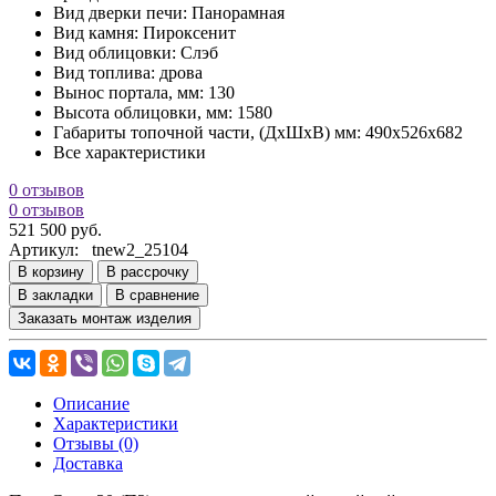
Вид дверки печи:
Панорамная
Вид камня:
Пироксенит
Вид облицовки:
Слэб
Вид топлива:
дрова
Вынос портала, мм:
130
Высота облицовки, мм:
1580
Габариты топочной части, (ДхШхВ) мм:
490х526х682
Все характеристики
0 отзывов
0 отзывов
521 500 руб.
Артикул:
tnew2_25104
В корзину
В рассрочку
В закладки
В сравнение
Заказать монтаж изделия
Описание
Характеристики
Отзывы (0)
Доставка