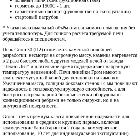
зольный ящик (конструкционная сталь)
герметик до 1500С - 1 шт.
гарантийный паспорт (руководство по эксплуатации)
стартовый патрубок
* Указан максимальный объём отапливаемого помещения без
учёта теплопотерь. Для точного расчёта требуемой печи
обращайтесь к специалистам.
Печь Grom 30 (П2) отличается каменкой новейшей
разработки: несмотря на огромную массу, каменка нагревается
в 2 раза быстрее любых других моделей печей от завода
"Техно Лит" и длительное время поддерживает набранную
температуру неизменной. Печи линейки Гром имеют в
комплекте чугунный короб для установки на каменку.
Увеличенная масса, толщина боковых стенок 14 мм повышают
надежность и теплоаккумулирующую способность, а для
быстрого нагрева парной боковые стенки оборудованы
конвекционными ребрами не только снаружи, но и на
внутренней поверхности.
Grom – печь премиум-класса повышенной надежности для
использования в средних и крупных парных, включая
коммерческие бани (гарантия 2 года на коммерческое
использование, 10 лет для индивидуальной эксплуатации).