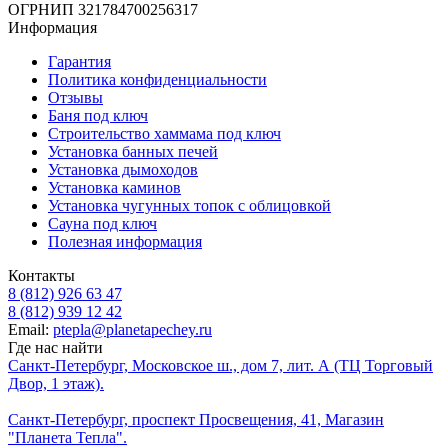
ОГРНИП 321784700256317
Информация
Гарантия
Политика конфиденциальности
Отзывы
Баня под ключ
Строительство хаммама под ключ
Установка банных печей
Установка дымоходов
Установка каминов
Установка чугунных топок с облицовкой
Сауна под ключ
Полезная информация
Контакты
8 (812) 926 63 47
8 (812) 939 12 42
Email:
ptepla@planetapechey.ru
Где нас найти
Санкт-Петербург, Московское ш., дом 7, лит. А (ТЦ Торговый
Двор, 1 этаж).
Санкт-Петербург, проспект Просвещения, 41, Магазин
"Планета Тепла".