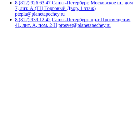
8 (812)
926 63 47
Санкт-Петербург, Московское ш., дом
7, лит. А (ТЦ Торговый Двор, 1 этаж)
ptepla@planetapechey.ru
8 (812)
939 12 42
Санкт-Петербург, пр-т Просвещения,
41, лит. А, пом. 2-Н
prosvet@planetapechey.ru