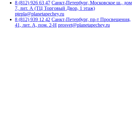
8 (812)
926 63 47
Санкт-Петербург, Московское ш., дом
7, лит. А (ТЦ Торговый Двор, 1 этаж)
ptepla@planetapechey.ru
8 (812)
939 12 42
Санкт-Петербург, пр-т Просвещения,
41, лит. А, пом. 2-Н
prosvet@planetapechey.ru