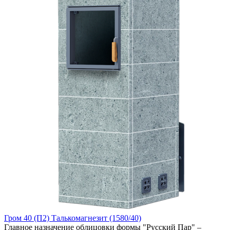
Гром 40 (П2) Талькомагнезит (1580/40)
Главное назначение облицовки формы "Русский Пар" –