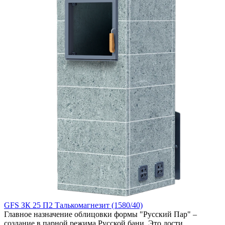
GFS ЗК 25 П2 Талькомагнезит (1580/40)
Главное назначение облицовки формы "Русский Пар" –
создание в парной режима Русской бани. Это дости..