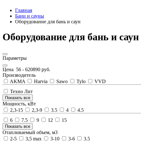
Главная
Бани и сауны
Оборудование для бань и саун
Оборудование для бань и саун
Параметры
Цена
56
-
620890
руб.
Производитель
AKMA
Harvia
Sawo
Tylo
VVD
Техно Лит
Показать все
Мощность, кВт
2,3-15
2,3-9
3.5
4
4.5
6
7.5
9
12
15
Показать все
Отапливаемый объем, м3
2-5
3,5 max
3-10
3-6
3.5