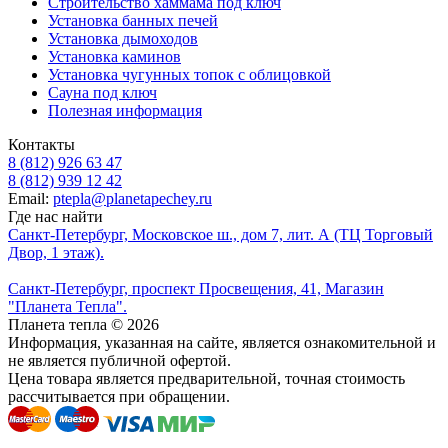
Строительство хаммама под ключ
Установка банных печей
Установка дымоходов
Установка каминов
Установка чугунных топок с облицовкой
Сауна под ключ
Полезная информация
Контакты
8 (812) 926 63 47
8 (812) 939 12 42
Email:
ptepla@planetapechey.ru
Где нас найти
Санкт-Петербург, Московское ш., дом 7, лит. А (ТЦ Торговый
Двор, 1 этаж).
Санкт-Петербург, проспект Просвещения, 41, Магазин
"Планета Тепла".
Планета тепла © 2026
Информация, указанная на сайте, является ознакомительной и
не является публичной офертой.
Цена товара является предварительной, точная стоимость
рассчитывается при обращении.