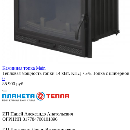
Каминная топка Main
Тепловая мощность топки 14 кВт. КПД 75%. Топка с шиберной 
0
85 900 руб.
ИП Пацей Александр Анатольевич
ОГРНИП 317784700101896
ИП Ильюшин Денис Владимирович