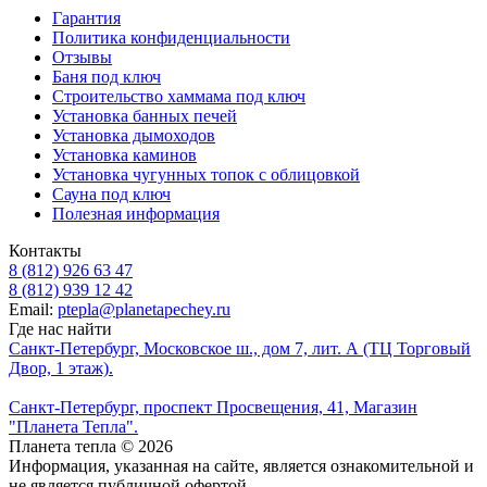
Гарантия
Политика конфиденциальности
Отзывы
Баня под ключ
Строительство хаммама под ключ
Установка банных печей
Установка дымоходов
Установка каминов
Установка чугунных топок с облицовкой
Сауна под ключ
Полезная информация
Контакты
8 (812) 926 63 47
8 (812) 939 12 42
Email:
ptepla@planetapechey.ru
Где нас найти
Санкт-Петербург, Московское ш., дом 7, лит. А (ТЦ Торговый
Двор, 1 этаж).
Санкт-Петербург, проспект Просвещения, 41, Магазин
"Планета Тепла".
Планета тепла © 2026
Информация, указанная на сайте, является ознакомительной и
не является публичной офертой.