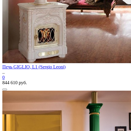
Печь GIGLIO, L1 (Sergio Leoni)
..
0
844 610 руб.