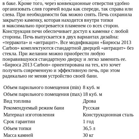
в баке. Кроме того, через конвекционные отверстия удобно
организовать слив горячей воды как спереди, так справа или
слева. При необходимости бак можно снять. Печь сохранила
закрытую каменку, которая находится внутри топки
и максимально прогревается пламенем со всех сторон.
Конструкция печи обеспечивает доступ к каменке с любой
стороны. Печь выпускается в двух вариантах дизайна:
«терракота» и «антрацит». Все модификации «Бирюсы 2013
Carbon» комплектуются стандартной дверцей «антрацит» без
стекла. При желании можно приобрести любую
понравившуюся стандартную дверцу и легко заменить ее.
«Бирюса 2013 Carbon» ориентирована на тех, кто хочет
получить современную и эффективную печь, при этом
радикально не меняя устройство своей бани.
Объем парильного помещения (min)
8 куб. м
Объем парильного помещения (max)
18 куб. м
Вид топлива
Дрова
Рекомендуемый режим бани
Русская
Материал изготовления
Конструкционная сталь
Срок гарантии
1 год
Объем топки
36,5 л
Масса камней
30 кг