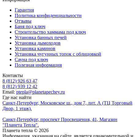
Гарантия
Политика конфиденциальности
Отзывы
Баня под ключ
Строительство хаммама под ключ
Установка банных печей
Установка дымоходов
Установка каминов
Установка чугунных топок с облицовкой
Сауна под ключ
Полезная информация
Контакты
8 (812) 926 63 47
8 (812) 939 12 42
Email:
ptepla@planetapechey.ru
Где нас найти
Санкт-Петербург, Московское ш., дом 7, лит. А (ТЦ Торговый
Двор, 1 этаж).
Санкт-Петербург, проспект Просвещения, 41, Магазин
"Планета Тепла".
Планета тепла © 2026
Информация, указанная на сайте, является ознакомительной и