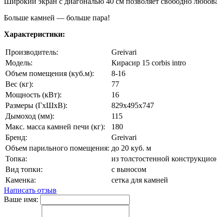
Широкий экран с диагональю 40 см позволяет свободно любова
Больше камней — больше пара!
Характеристики:
Производитель:
Greivari
Модель:
Кирасир 15 corbis intro
Объем помещения (куб.м):
8-16
Вес (кг):
77
Мощность (кВт):
16
Размеры (ГхШхВ):
829х495х747
Дымоход (мм):
115
Макс. масса камней печи (кг):
180
Бренд:
Greivari
Объем парильного помещения:
до 20 куб. м
Топка:
из толстостенной конструкцио
Вид топки:
с выносом
Каменка:
сетка для камней
Написать отзыв
Ваше имя: