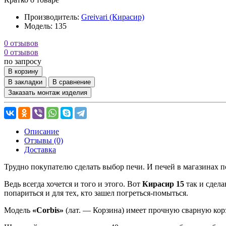
Производитель:
Greivari (Кирасир)
Модель:
135
0 отзывов
0 отзывов
по запросу
В корзину
В закладки
В сравнение
Заказать монтаж изделия
Описание
Отзывы (0)
Доставка
Трудно покупателю сделать выбор печи. И печей в магазинах п
Ведь всегда хочется и того и этого. Вот
Кирасир 15
так и сдела
попариться и для тех, кто зашел
погреться-помыться
.
Модель
«Corbis»
(лат. — Корзина) имеет прочную сварную кор