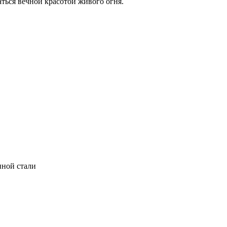
ться вечной красотой живого огня.
нной стали