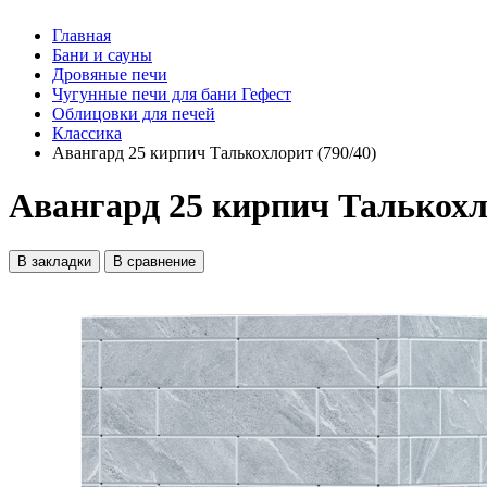
Главная
Бани и сауны
Дровяные печи
Чугунные печи для бани Гефест
Облицовки для печей
Классика
Авангард 25 кирпич Талькохлорит (790/40)
Авангард 25 кирпич Талькохло
В закладки
В сравнение