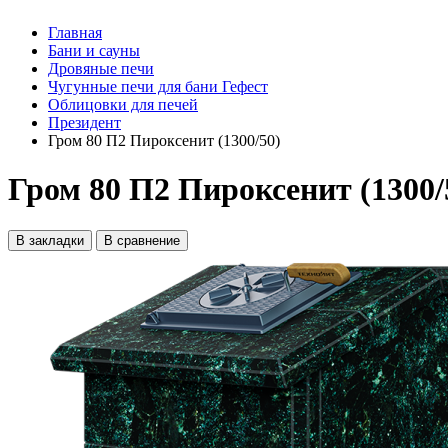
Главная
Бани и сауны
Дровяные печи
Чугунные печи для бани Гефест
Облицовки для печей
Президент
Гром 80 П2 Пироксенит (1300/50)
Гром 80 П2 Пироксенит (1300/
В закладки
В сравнение