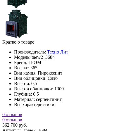
Кратко о товаре
Производитель:
Техно Лит
Модель:
tnew2_3684
Бренд:
ГРОМ
Вес, кг:
365
Вид камня:
Пироксенит
Вид облицовки:
Слэб
Высота:
0,5
Высота облицовки:
1300
Глубина:
0,5
Материал:
серпентинит
Все характеристики
0 отзывов
0 отзывов
362 700 руб.
Артикул:
tnew2_3684