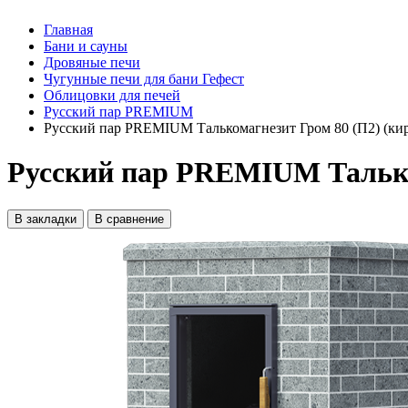
Главная
Бани и сауны
Дровяные печи
Чугунные печи для бани Гефест
Облицовки для печей
Русский пар PREMIUM
Русский пар PREMIUM Талькомагнезит Гром 80 (П2) (ки
Русский пар PREMIUM Талько
В закладки
В сравнение