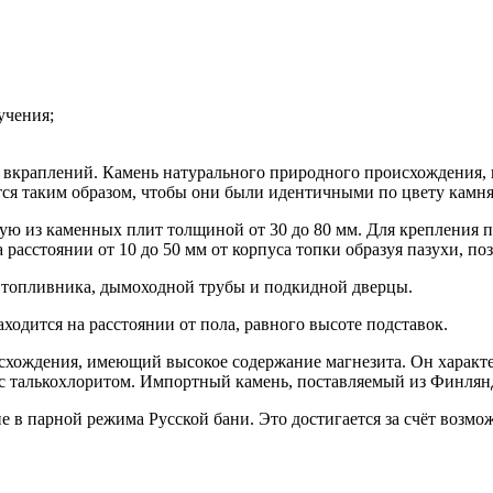
учения;
 вкраплений. Камень натурального природного происхождения, 
ся таким образом, чтобы они были идентичными по цвету камня 
ю из каменных плит толщиной от 30 до 80 мм. Для крепления п
 расстоянии от 10 до 50 мм от корпуса топки образуя пазухи, 
я топливника, дымоходной трубы и подкидной дверцы.
аходится на расстоянии от пола, равного высоте подставок.
исхождения, имеющий высокое содержание магнезита. Он хара
с талькохлоритом. Импортный камень, поставляемый из Финлян
 в парной режима Русской бани. Это достигается за счёт возмо