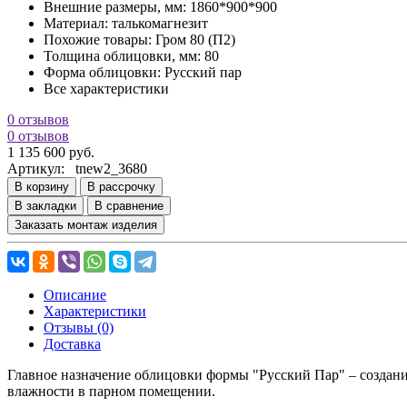
Внешние размеры, мм:
1860*900*900
Материал:
талькомагнезит
Похожие товары:
Гром 80 (П2)
Толщина облицовки, мм:
80
Форма облицовки:
Русский пар
Все характеристики
0 отзывов
0 отзывов
1 135 600 руб.
Артикул:
tnew2_3680
В корзину
В рассрочку
В закладки
В сравнение
Заказать монтаж изделия
Описание
Характеристики
Отзывы (0)
Доставка
Главное назначение облицовки формы "Русский Пар" – создание
влажности в парном помещении.