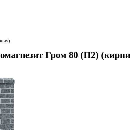
рпич)
магнезит Гром 80 (П2) (кирпи