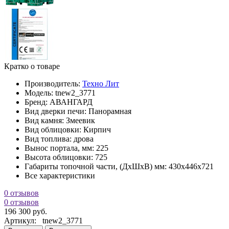
Кратко о товаре
Производитель:
Техно Лит
Модель:
tnew2_3771
Бренд:
АВАНГАРД
Вид дверки печи:
Панорамная
Вид камня:
Змеевик
Вид облицовки:
Кирпич
Вид топлива:
дрова
Вынос портала, мм:
225
Высота облицовки:
725
Габариты топочной части, (ДхШхВ) мм:
430х446х721
Все характеристики
0 отзывов
0 отзывов
196 300 руб.
Артикул:
tnew2_3771