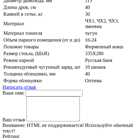
Диаметр дымохода, мм
115
Длина дров, см
40
Камней в сетке, кг
30
ЧХ1, ЧХ2, ЧХ3,
Материал
змеевик
Материал тоннеля
чугун
Объем парного помещения (от и до)
16-24
Похожие товары
Фирменный ковш
Размер стекла, (ШхВ)
335Х280
Режим парной
Русская баня
Рекомендуемый чугунный заряд, шт
10 шишек
Толщина облицовки, мм
40
Форма облицовки
Оптима
Написать отзыв
Ваше имя:
Ваш отзыв
Внимание:
HTML не поддерживается! Используйте обычный
текст!
Рейтинг