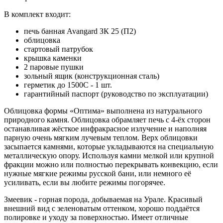
В комплект входит:
печь банная Avangard ЗК 25 (П2)
облицовка
стартовый патрубок
крышка каменки
2 паровые пушки
зольный ящик (конструкционная сталь)
герметик до 1500С - 1 шт.
гарантийный паспорт (руководство по эксплуатации)
Облицовка формы «Оптима» выполнена из натурального
природного камня. Облицовка обрамляет печь с 4-ёх сторон
останавливая жёсткое инфракрасное излучение и наполняя
парную очень мягким лучевым теплом. Верх облицовки
засыпается камнями, которые укладываются на специальную
металлическую опору. Используя камни мелкой или крупной
фракции можно или полностью перекрывать конвекцию, если
нужные мягкие режимы русской бани, или немного её
усиливать, если вы любите режимы погорячее.
Змеевик - горная порода, добываемая на Урале. Красивый
внешний вид с зеленоватым оттенком, хорошо поддаётся
полировке и уходу за поверхностью. Имеет отличные