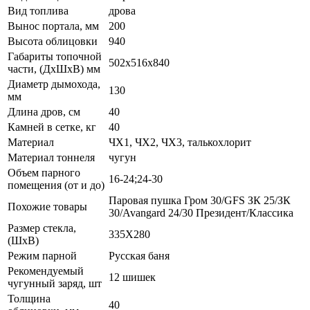
Вид топлива
дрова
Вынос портала, мм
200
Высота облицовки
940
Габариты топочной
502х516х840
части, (ДхШхВ) мм
Диаметр дымохода,
130
мм
Длина дров, см
40
Камней в сетке, кг
40
Материал
ЧХ1, ЧХ2, ЧХ3, талькохлорит
Материал тоннеля
чугун
Объем парного
16-24;24-30
помещения (от и до)
Паровая пушка Гром 30/GFS ЗК 25/ЗК
Похожие товары
30/Avangard 24/30 Президент/Классика
Размер стекла,
335Х280
(ШхВ)
Режим парной
Русская баня
Рекомендуемый
12 шишек
чугунный заряд, шт
Толщина
40