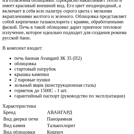
изготовления облицовки. Прекрасно накапливает тепло и
имеет красивый внешний вид. Его цвет неоднородный, а
включает в себя всю палитру серого цвета с мелкими
вкраплениями желтого и зеленого. Облицовка представляет
собой кирпичики талькохлорита с краями, обработанными
фаской. Печь в такой облицовке дарит приятное тепловое
излучение, которое идеально подходит для создания режима
русской бани.
В комплект входит:
печь банная Avangard ЗК 35 (П2)
облицовка
стартовый патрубок
крышка каменки
2 паровые пушки
зольный ящик (конструкционная сталь)
герметик до 1500С - 1 шт.
гарантийный паспорт (руководство по эксплуатации)
Характеристики
Бренд
АВАНГАРД
Вид дверки печи
Панорамная
Вид камня
Талькохлорит
Вид облицовки
Кирпич