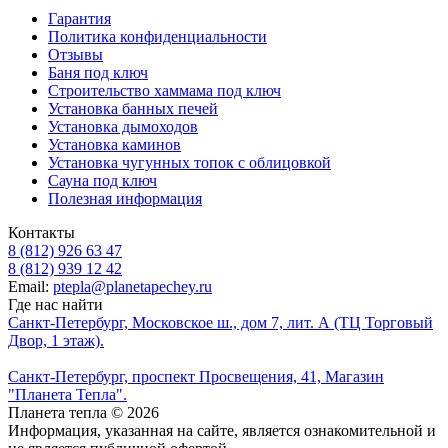
Гарантия
Политика конфиденциальности
Отзывы
Баня под ключ
Строительство хаммама под ключ
Установка банных печей
Установка дымоходов
Установка каминов
Установка чугунных топок с облицовкой
Сауна под ключ
Полезная информация
Контакты
8 (812) 926 63 47
8 (812) 939 12 42
Email:
ptepla@planetapechey.ru
Где нас найти
Санкт-Петербург, Московское ш., дом 7, лит. А (ТЦ Торговый
Двор, 1 этаж).
Санкт-Петербург, проспект Просвещения, 41, Магазин
"Планета Тепла".
Планета тепла © 2026
Информация, указанная на сайте, является ознакомительной и