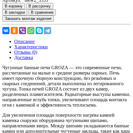
Артикул:
tnew2_3555
В корзину
В рассрочку
В закладки
В сравнение
Заказать монтаж изделия
Описание
Характеристики
Отзывы (0)
Доставка
Чугунные банные печи GROZA — это современные печи,
рассчитанные на малые и средние размеры парных. Печь
имеет прочную сборную конструкцию, без резьбовых и
сварных соединений, детали выполнены из легированного
чугуна. Топка печей GROZA состоит из двух камер,
разделенных пламегасителем. Радиаторные выступы каменки,
направленные вглубь топки, увеличивают площадь контакта
огня с каменкой и эффективность теплосъема.
Для увеличения площади поверхности нагрева камней
каменка снаружи оборудована чугунными шипами,
направленными вверх. Между шипами укладываются банные
камни или дополнительные чугунные заклады, такие как ядра