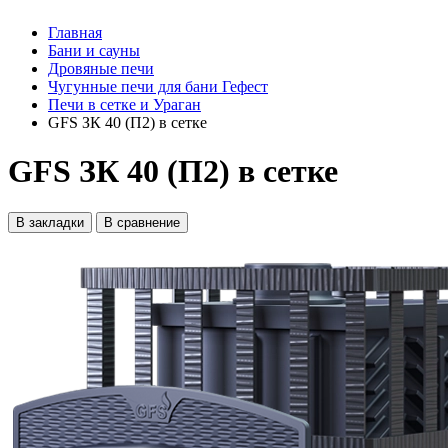
Главная
Бани и сауны
Дровяные печи
Чугунные печи для бани Гефест
Печи в сетке и Ураган
GFS ЗК 40 (П2) в сетке
GFS ЗК 40 (П2) в сетке
В закладки
В сравнение