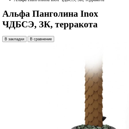
Альфа Панголина Inox
ЧДБСЭ, ЗК, терракота
В закладки
В сравнение