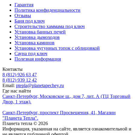
Гарантия
Политика конфиденциальности
Отзывы
Баня под ключ
Строительство хаммама под ключ
Установка банных печей
Установка дымоходов
Установка каминов
Установка чугунных топок с облицовкой
Сауна под ключ
Полезная информация
Контакты
8 (812) 926 63 47
8 (812) 939 12 42
Email:
ptepla@planetapechey.ru
Где нас найти
Санкт-Петербург, Московское ш., дом 7, лит. А (ТЦ Торговый
Двор, 1 этаж).
Санкт-Петербург, проспект Просвещения, 41, Магазин
"Планета Тепла".
Планета тепла © 2026
Информация, указанная на сайте, является ознакомительной и
не является публичной офертой.