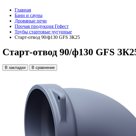
Главная
Бани и сауны
Дровяные печи
Прочая продукция Гефест
Трубы стартовые чугунные
Старт-отвод 90/ф130 GFS ЗК25
Старт-отвод 90/ф130 GFS ЗК2
В закладки
В сравнение