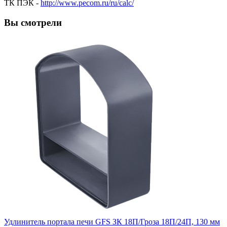
ТК ПЭК -
http://www.pecom.ru/ru/calc/
Вы смотрели
Удлинитель портала печи GFS ЗК 18П/Гроза 18П/24П, 130 мм