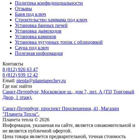
Политика конфиденциальности
Отзывы
Баня под ключ
Строительство хаммама под ключ
Установка банных печей
Установка дымоходов
Установка каминов
Установка чугунных топок с облицовкой
Сауна под ключ
Полезная информация
Контакты
8 (812) 926 63 47
8 (812) 939 12 42
Email:
ptepla@planetapechey.ru
Где нас найти
Санкт-Петербург, Московское ш., дом 7, лит. А (ТЦ Торговый
Двор, 1 этаж).
Санкт-Петербург, проспект Просвещения, 41, Магазин
"Планета Тепла".
Планета тепла © 2026
Информация, указанная на сайте, является ознакомительной и
не является публичной офертой.
Цена товара является предварительной, точная стоимость