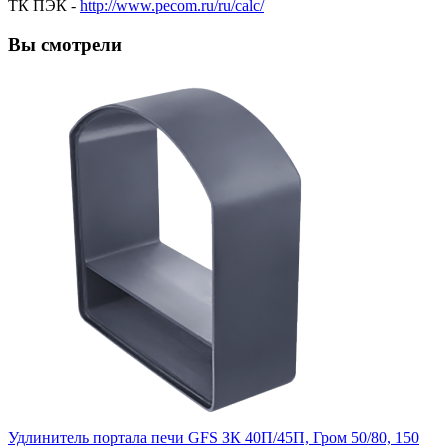
ТК ПЭК -
http://www.pecom.ru/ru/calc/
Вы смотрели
Удлинитель портала печи GFS ЗК 40П/45П, Гром 50/80, 150