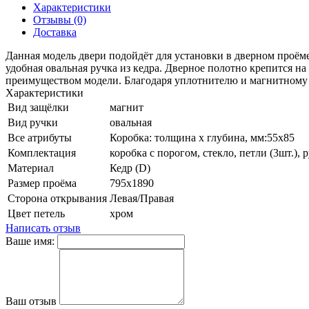
Характеристики
Отзывы (0)
Доставка
Данная модель двери подойдёт для установки в дверном проём
удобная овальная ручка из кедра. Дверное полотно крепится н
преимуществом модели. Благодаря уплотнителю и магнитному 
Характеристики
Вид защёлки
магнит
Вид ручки
овальная
Все атрибуты
Коробка: толщина x глубина, мм:55x85
Комплектация
коробка с порогом, стекло, петли (3шт.), 
Материал
Кедр (D)
Размер проёма
795x1890
Сторона открывания
Левая/Правая
Цвет петель
хром
Написать отзыв
Ваше имя:
Ваш отзыв