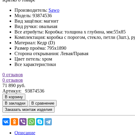
Производитель:
Sawo
Модель:
93874536
Вид защёлки:
магнит
Вид ручки:
овальная
Все атрибуты:
Коробка: толщина x глубина, мм:55x85
Комплектация:
коробка с порогом, стекло, петли (3шт.), 
Материал:
Кедр (D)
Размер проёма:
795x1890
Сторона открывания:
Левая/Правая
Цвет петель:
хром
Все характеристики
0 отзывов
0 отзывов
71 890 руб.
Артикул:
93874536
В корзину
В закладки
В сравнение
Заказать монтаж изделия
Описание