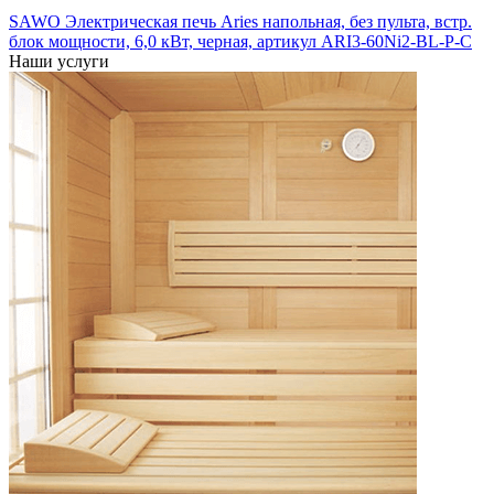
SAWO Электрическая печь Aries напольная, без пульта, встр.
блок мощности, 6,0 кВт, черная, артикул ARI3-60Ni2-BL-P-C
Наши услуги