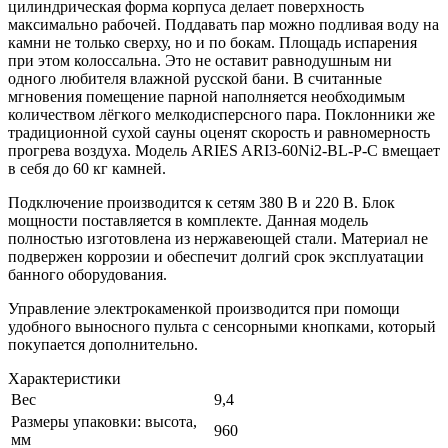
цилиндрическая форма корпуса делает поверхность
максимально рабочей. Поддавать пар можно подливая воду на
камни не только сверху, но и по бокам. Площадь испарения
при этом колоссальна. Это не оставит равнодушным ни
одного любителя влажной русской бани. В считанные
мгновения помещение парной наполняется необходимым
количеством лёгкого мелкодисперсного пара. Поклонники же
традиционной сухой сауны оценят скорость и равномерность
прогрева воздуха. Модель ARIES ARI3-60Ni2-BL-P-C вмещает
в себя до 60 кг камней.
Подключение производится к сетям 380 В и 220 В. Блок
мощности поставляется в комплекте. Данная модель
полностью изготовлена из нержавеющей стали. Материал не
подвержен коррозии и обеспечит долгий срок эксплуатации
банного оборудования.
Управление электрокаменкой производится при помощи
удобного выносного пульта с сенсорными кнопками, который
покупается дополнительно.
Характеристики
Вес
9,4
Размеры упаковки: высота,
960
мм