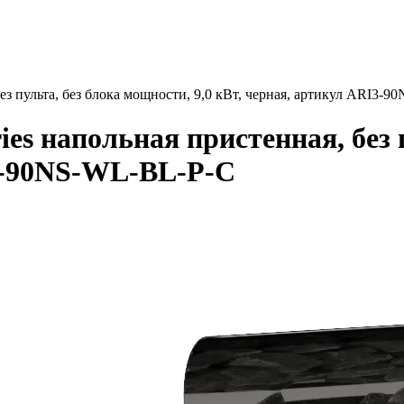
з пульта, без блока мощности, 9,0 кВт, черная, артикул ARI3-
s напольная пристенная, без п
I3-90NS-WL-BL-P-C