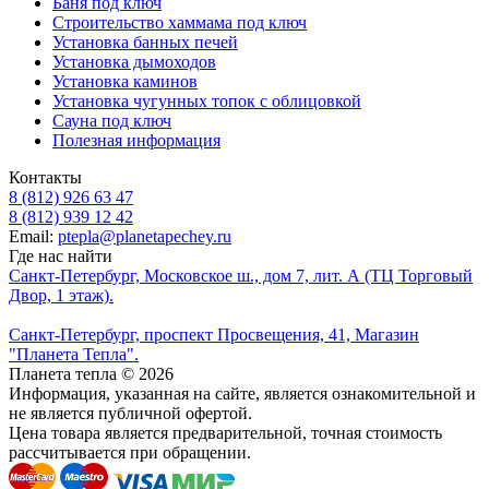
Баня под ключ
Строительство хаммама под ключ
Установка банных печей
Установка дымоходов
Установка каминов
Установка чугунных топок с облицовкой
Сауна под ключ
Полезная информация
Контакты
8 (812) 926 63 47
8 (812) 939 12 42
Email:
ptepla@planetapechey.ru
Где нас найти
Санкт-Петербург, Московское ш., дом 7, лит. А (ТЦ Торговый
Двор, 1 этаж).
Санкт-Петербург, проспект Просвещения, 41, Магазин
"Планета Тепла".
Планета тепла © 2026
Информация, указанная на сайте, является ознакомительной и
не является публичной офертой.
Цена товара является предварительной, точная стоимость
рассчитывается при обращении.