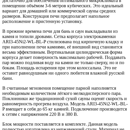
достаточно для обеспечения оптимального микроклимата в
помещении объёмом 3-6 метров кубических. Это идеальный
вариант для домашней или коммерческой сауны средних
размеров. Конструкция печи предполагает напольное
расположение и пристенную установку.
В прежние времена печи для бань и саун выкладывали из
камня и топили дровами. Сетка корпуса электрокаменки
ARI3-45Ni2-WL-BL-P стилизована под кирпичную кладку и
при наполнении печи камнями, её внешний вид становится
весьма эффективным. Вертикальная цилиндрическая форма
корпуса делает поверхность максимально рабочей. Поддавать
пар можно подливая воду на камни не только сверху, но и по
бокам. Площадь испарения при этом колоссальна. Это не
оставит равнодушным ни одного любителя влажной русской
бани.
В считанные мгновения помещение парной наполняется
необходимым количеством лёгкого мелкодисперсного пара.
Поклонники же традиционной сухой сауны оценят скорость и
равномерность прогрева воздуха. Модель ARI3-45Ni2-WL-BL-
P вмещает в себя до 65 кг камней. Подключение производится
к сетям с напряжением 220 В и 380 В.
Блок мощности поставляется в комплекте. Данная модель
полностью изготовлена из нержавеющей стали. Материал не