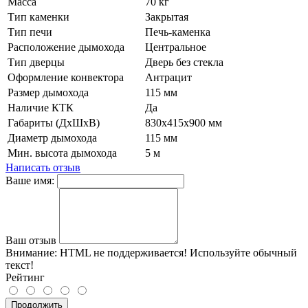
Масса
70 кг
Тип каменки
Закрытая
Тип печи
Печь-каменка
Расположение дымохода
Центральное
Тип дверцы
Дверь без стекла
Оформление конвектора
Антрацит
Размер дымохода
115 мм
Наличие КТК
Да
Габариты (ДхШхВ)
830х415х900 мм
Диаметр дымохода
115 мм
Мин. высота дымохода
5 м
Написать отзыв
Ваше имя:
Ваш отзыв
Внимание:
HTML не поддерживается! Используйте обычный
текст!
Рейтинг
Продолжить