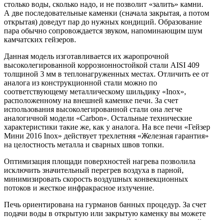
столько воды, сколько надо, и не позволит «залить» камни.
А две последовательные каменки (сначала закрытая, а потом
открытая) доведут пар до нужных кондиций. Образование
пара обычно сопровождается звуком, напоминающим шум
камчатских гейзеров.
Данная модель изготавливается их жаропрочной
высоколегированной коррозионностойкой стали AISI 409
толщиной 3 мм в теплонагруженных местах. Отличить ее от
аналога из конструкционной стали можно по
соответствующему металлическому шильдику «Inox»,
расположенному на внешней каменке печи. За счет
использования высоколегированной стали она легче
аналогичной модели «Carbon». Остальные технические
характеристики такие же, как у аналога. На все печи «Гейзер
Мини 2016 Inox» действует трехлетняя «Железная гарантия»
на целостность металла и сварных швов топки.
Оптимизация площади поверхностей нагрева позволила
исключить значительный перегрев воздуха в парной,
минимизировать скорость воздушных конвекционных
потоков и жесткое инфракрасное излучение.
Печь ориентирована на гурманов банных процедур. За счет
подачи воды в открытую или закрытую каменку вы можете