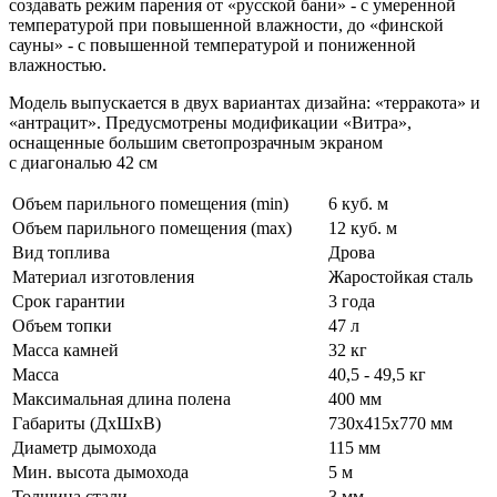
создавать режим парения от «русской бани» - с умеренной
температурой при повышенной влажности, до «финской
сауны» - с повышенной температурой и пониженной
влажностью.
Модель выпускается в двух вариантах дизайна: «терракота» и
«антрацит». Предусмотрены модификации «Витра»,
оснащенные большим светопрозрачным экраном
с диагональю 42 см
Объем парильного помещения (min)
6 куб. м
Объем парильного помещения (max)
12 куб. м
Вид топлива
Дрова
Материал изготовления
Жаростойкая сталь
Срок гарантии
3 года
Объем топки
47 л
Масса камней
32 кг
Масса
40,5 - 49,5 кг
Максимальная длина полена
400 мм
Габариты (ДхШхВ)
730х415х770 мм
Диаметр дымохода
115 мм
Мин. высота дымохода
5 м
Толщина стали
3 мм