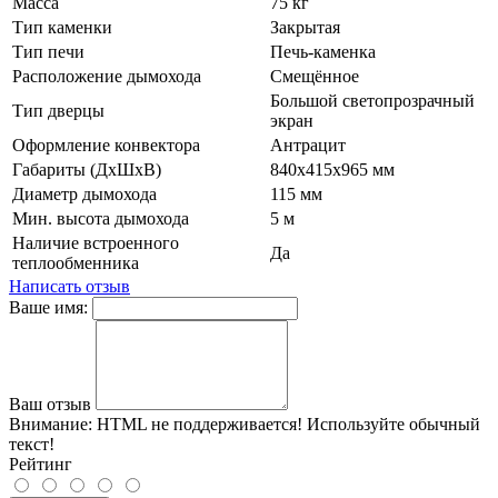
Масса
75 кг
Тип каменки
Закрытая
Тип печи
Печь-каменка
Расположение дымохода
Смещённое
Большой светопрозрачный
Тип дверцы
экран
Оформление конвектора
Антрацит
Габариты (ДхШхВ)
840х415х965 мм
Диаметр дымохода
115 мм
Мин. высота дымохода
5 м
Наличие встроенного
Да
теплообменника
Написать отзыв
Ваше имя:
Ваш отзыв
Внимание:
HTML не поддерживается! Используйте обычный
текст!
Рейтинг