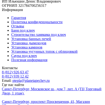
ИП Ильюшин Денис Владимирович
ОГРНИП 321784700256317
Информация
Гарантия
Политика конфиденциальности
Отзывы
Баня под ключ
Строительство хаммама под ключ
Установка банных печей
Установка дымоходов
Установка каминов
Установка чугунных топок с облицовкой
Сауна под ключ
Полезная информация
Контакты
8 (812) 926 63 47
8 (812) 939 12 42
Email:
ptepla@planetapechey.ru
Где нас найти
Санкт-Петербург, Московское ш., дом 7, лит. А (ТЦ Торговый
Двор, 1 этаж).
Санкт-Петербург, проспект Просвещения, 41, Магазин