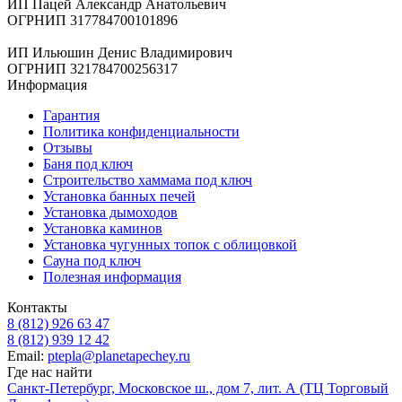
ИП Пацей Александр Анатольевич
ОГРНИП 317784700101896
ИП Ильюшин Денис Владимирович
ОГРНИП 321784700256317
Информация
Гарантия
Политика конфиденциальности
Отзывы
Баня под ключ
Строительство хаммама под ключ
Установка банных печей
Установка дымоходов
Установка каминов
Установка чугунных топок с облицовкой
Сауна под ключ
Полезная информация
Контакты
8 (812) 926 63 47
8 (812) 939 12 42
Email:
ptepla@planetapechey.ru
Где нас найти
Санкт-Петербург, Московское ш., дом 7, лит. А (ТЦ Торговый