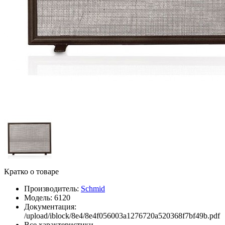
Кратко о товаре
Производитель:
Schmid
Модель:
6120
Документация:
/upload/iblock/8e4/8e4f056003a1276720a520368f7bf49b.pdf
Все характеристики