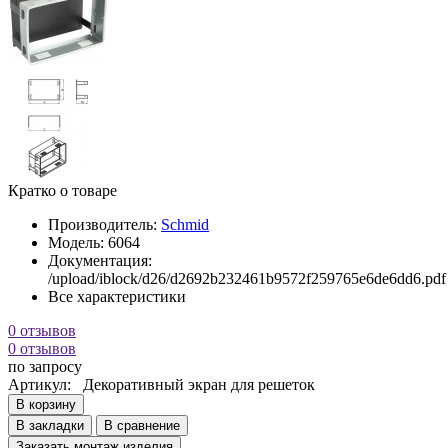
Кратко о товаре
Производитель:
Schmid
Модель:
6064
Документация:
/upload/iblock/d26/d2692b232461b9572f259765e6de6dd6.pdf
Все характеристики
0 отзывов
0 отзывов
по запросу
Артикул:
Декоративный экран для решеток
В корзину
В закладки
В сравнение
Заказать монтаж изделия