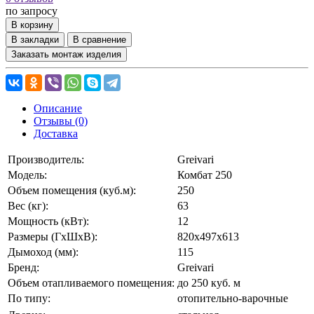
по запросу
В корзину
В закладки
В сравнение
Заказать монтаж изделия
Описание
Отзывы (0)
Доставка
Производитель:
Greivari
Модель:
Комбат 250
Объем помещения (куб.м):
250
Вес (кг):
63
Мощность (кВт):
12
Размеры (ГхШхВ):
820x497x613
Дымоход (мм):
115
Бренд:
Greivari
Объем отапливаемого помещения:
до 250 куб. м
По типу:
отопительно-варочные