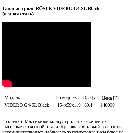
Газовый гриль RÖSLE VIDERO G4-SL Black
(черная сталь)
Модель
Размер [см]
Вес [кг]
Цена [₽]
VIDERO G4-SL Black
154x59x119
69,1
146000
4 горелки. Массивный корпус гриля изготовлен из
высококачественной стали. Крышка с вставкой из стекло-
керамики:позволяет наблюдать за приготовлением блюд не