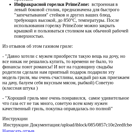
Инфракрасной горелки PrimeZone:
встроенная в
левый боковой столик, предназначена для быстрого
"запечатывания" стейков и других ваших блюд,
требующих высокой, до 850°С, температуры. После
использования горелку PrimeZone можно закрыть
крышкой и пользоваться столиком как обычной рабочей
поверхностью.
Из отзывов об этом газовом гриле:
- "Давно хотели с мужем приобрести такую вещь на дочу, но
все никак не решались купить, то времени не было, то
финансы поют романсы! И вот на годовщину свадьбы
родители сделали нам приятный подарок подарили эту
модель гриля, мы очень счастливы, каждый раз как приезжаем
на дачу, балуем себя вкусным мясом, рыбкой) Советую
(классная штука )
- "Хороший гриль мне очень понравился, самое удивительное
что газа ест не так много, советую всем кому нужен
качественный гриль, покупка оправдалась по полной"
Инструкции
Инструкции
Документация:/upload/iblock/085/085
Написать отзыв