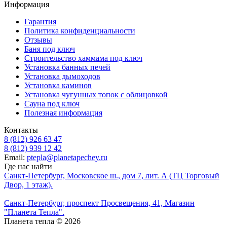
Информация
Гарантия
Политика конфиденциальности
Отзывы
Баня под ключ
Строительство хаммама под ключ
Установка банных печей
Установка дымоходов
Установка каминов
Установка чугунных топок с облицовкой
Сауна под ключ
Полезная информация
Контакты
8 (812) 926 63 47
8 (812) 939 12 42
Email:
ptepla@planetapechey.ru
Где нас найти
Санкт-Петербург, Московское ш., дом 7, лит. А (ТЦ Торговый
Двор, 1 этаж).
Санкт-Петербург, проспект Просвещения, 41, Магазин
"Планета Тепла".
Планета тепла © 2026