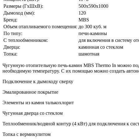
Размеры (ГхШхВ):
500х590х1000
Дымоход (мм):
120
Бренд:
MBS
Объем отапливаемого помещения:
до 300 куб. м
По типу:
печи-камины
С теплообменником:
для включения в систему о
Дверца:
каминная со стеклом
Топка:
шамотная
Чугунную отопительную печь-камин MBS Thermo In можно подк
необходимую температуру. С их помощью можно создать автон
Подключение к дымоходу сверху
Эмалированное покрытие
Элементы из камня талькохлорит
Чугунная дверца со стеклом
Теплообменник/водяной контур (4 кВт) для подключения к сис
Топка с вермикулитом