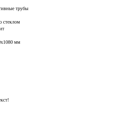
тивные трубы
о стеклом
ит
0х1080 мм
кст!