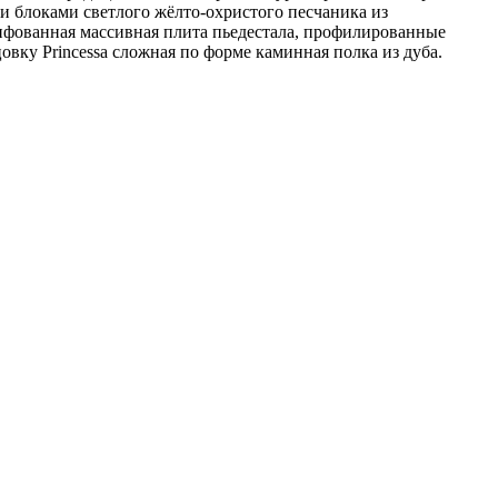
 блоками светлого жёлто-охристого песчаника из
фованная массивная плита пьедестала, профилированные
вку Princessa сложная по форме каминная полка из дуба.