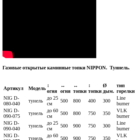
Газовые открытые каминные топки NIPPON. Туннель.
↕
↔
↔
↕
Ø
тип
Артикул
Модель
огня
огня
топки
топки
дым.
горелки
NIG D-
до 25
Line
тунель
500
800
400
300
080-040
см
burner
NIG D-
до 60
VLK
тунель
500
800
750
350
090-075
см
burner
NIG D-
до 25
Line
тунель
500
900
750
300
090-040
см
burner
NIG D-
до 60
VLK
тунель
500
900
750
350