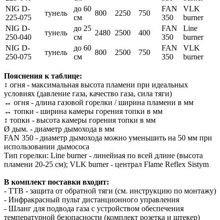
NIG D-
до 60
FAN
VLK
тунель
800
2250
750
225-075
см
350
burner
NIG D-
до 25
FAN
Line
тунель
2480
2500
400
250-040
см
350
burner
NIG D-
до 60
FAN
VLK
тунель
800
2500
750
250-075
см
350
burner
Пояснения к таблице:
↕ огня - максимальная высота пламени при идеальных
условиях (давление газа, качество газа, сила тяги)
↔ огня - длина газовой горелки / ширина пламени в мм
↔ топки - ширина камеры горения топки в мм
↕ топки - высота камеры горения топки в мм
Ø дым. - диаметр дымохода в мм
FAN 350 - диаметр дымохода можно уменьшить на 50 мм при
использовании дымососа
Тип горелки: Line burner - линейная по всей длине (высота
пламени 20-25 см); VLK burner - централ Flame Reflex Sistym
В комплект поставки входит:
- ТТВ - защита от обратной тяги (см. инструкцию по монтажу)
- Инфракрасный пульт дистанционного управления
- Шланг для подвода газа с устройством обеспечения
температурной безопасности (комплект розетка и штекер)