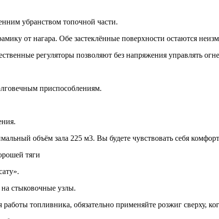
енним убранством топочной части.
амику от нагара. Обе застеклённые поверхности остаются неизм
ественные регуляторы позволяют без напряжения управлять огн
долговечным приспособлениям.
ения.
альный объём зала 225 м3. Вы будете чувствовать себя комфортн
орошей тяги
сату».
 на стыковочные узлы.
работы топливника, обязательно применяйте розжиг сверху, ког